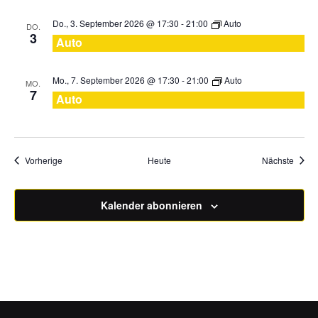
Do., 3. September 2026 @ 17:30
-
21:00
Auto
DO.
3
Auto
Mo., 7. September 2026 @ 17:30
-
21:00
Auto
MO.
7
Auto
Veranstaltungen
Veran
Vorherige
Heute
Nächste
Kalender abonnieren