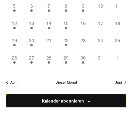
Veranstaltungen
2
2
1
1
1
0
0
5
6
7
8
9
10
11
Veranstaltungen,
Veranstaltungen,
Veranstaltung,
Veranstaltung,
Veranstaltung,
Veranstaltungen
Veranst
1
1
2
1
0
0
0
12
13
14
15
16
17
18
Veranstaltung,
Veranstaltung,
Veranstaltungen,
Veranstaltung,
Veranstaltungen,
Veranstaltungen
Veranst
1
1
0
1
0
0
0
19
20
21
22
23
24
25
Veranstaltung,
Veranstaltung,
Veranstaltungen,
Veranstaltung,
Veranstaltungen,
Veranstaltungen
Veranst
1
1
2
1
1
0
0
26
27
28
29
30
31
1
Veranstaltung,
Veranstaltung,
Veranstaltungen,
Veranstaltung,
Veranstaltung,
Veranstaltungen
Veranst
Apr.
Dieser Monat
Juni
Kalender abonnieren