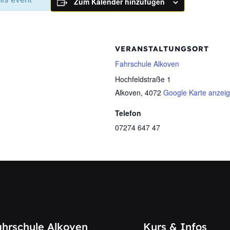
Zum Kalender hinzufügen
VERANSTALTUNGSORT
Fahrschule Alkoven
Hochfeldstraße 1
Alkoven
,
4072
Google Karte anzei
Telefon
07274 647 47
ahrschule Alkoven
Kurs & Infos