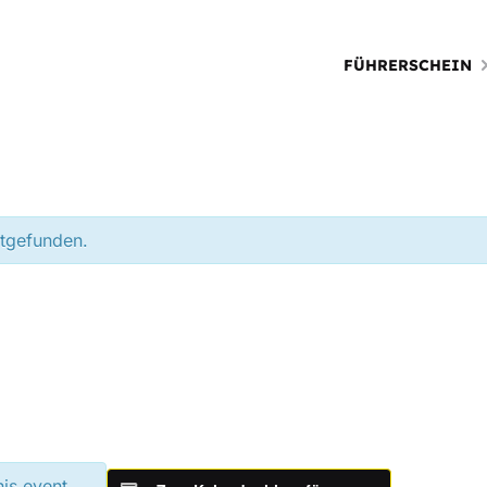
FÜHRERSCHEIN
ttgefunden.
his event